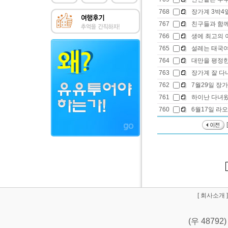
768
장가계 3박4일
767
친구들과 함
766
생에 최고의 아
765
설레는 태국
764
대만을 평정한
763
장가계 잘 다
762
7월29일 장
761
하이난 다녀왔
760
6월17일 라
[
회사소개
]
(우 487