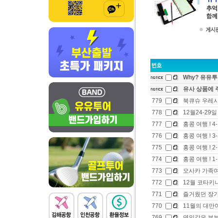
Why? 유유투
유사 상품에 
779
북큐슈 우레
778
12월24-29
777
홍콩 여행 ! 
776
홍콩 여행 ! 
775
홍콩 여행 ! 
774
홍콩 여행 ! 1
773
오사카 가족여
772
12월 코타키
771
즐거웠던 장
770
11월의 대만
769
연인같은 부