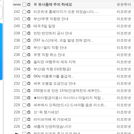
※ 유사품에 주의 하세요
유유투어
242
리조트넷 홈페이지가 오픈 되었습니다......
리조트넷
241
부산/푸켓 직항편 안내
리조트넷
240
태국 6일 일정
리조트넷
239
빈탄 반얀트리 공사 안내
리조트넷
238
[TAT 뉴스] 태국, 괴질 발생 전혀 없어...
리조트넷
237
부산 / 발리 직항 안내
리조트넷
236
푸켓 직항 취소 안내
리조트넷
235
필리핀 여행주의 제외 지역
리조트넷
234
부산/괌 직항 (대한항공)
리조트넷
233
ΘΘγ 여름휴가를 즐겁게...
리조트넷
232
세부 오봉절 요금인상 안내
리조트넷
231
250원으로 만든 15억(인생역전의 세부인)...
리조트넷
230
★타이항공이용시 아시아나 마일리지 적립....
리조트넷
229
세부에서 꼬옥(반드시) 드셔야할 음료 리스트...
리조트넷
228
꼬~옥 챙기세요!
리조트넷
227
라이브까페 꼭 가보세요
리조트넷
226
새롭게 단장하였습니다!
리조트넷
필리핀 리조트 추가 요금 안내
리조트넷