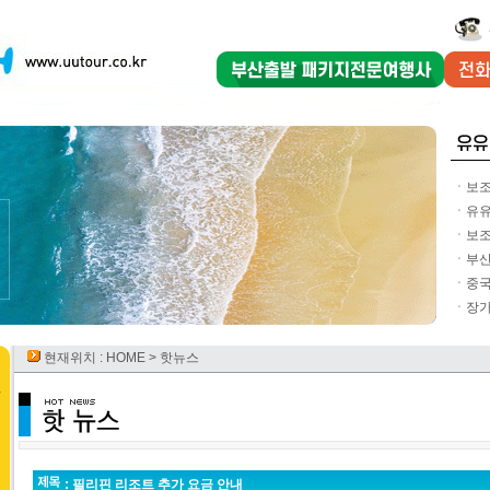
ㆍ보조
ㆍ유유
ㆍ보조
ㆍ부산
ㆍ중국
ㆍ장가
현재위치 :
HOME
> 핫뉴스
: 필리핀 리조트 추가 요금 안내