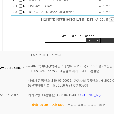
224
HALOWEEN DAY
리조트넷
223
★ 년말연시 최 성수기 좌석 확보 !...
리조트넷
1
[2]
[3]
[4]
[5]
[6]
[7]
[8]
[9]
[10]
[
1
/13] ..
[13]
[다음 10 개]
[
회사소개
] [
오시는길
]
(우 48792) 부산광역시동구 중앙대로 263 국제오피스텔 (초량
Tel : 051) 807-6625 /
메일@보내기
/ 대표 : 김한준
사업자 등록번호 :180-06-00652, 관광사업등록번호 : 제 2016-0
통신판매업신고번호 : 2016-부산동구-00209
행, 부산여행사
카카오뱅크 (김한준) 3333-04-12431X
X (예약후 안내)
평일: 09:30 ~ 오후 5:00
,
토요일
,
공휴일,일요일 - 휴무