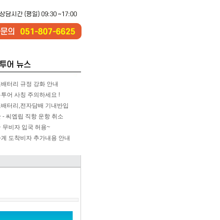
배터리 규정 강화 안내
투어 사칭 주의하세요 !
배터리,전자담배 기내반입
 - 씨엡립 직항 운항 취소
 무비자 입국 허용~
계 도착비자 추가내용 안내