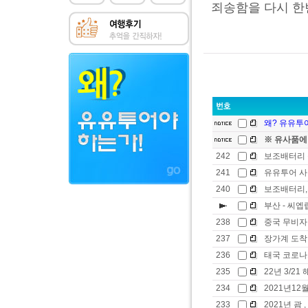
죄송함을 다시 한
왜? 유유투어
※ 유사품에
242
보조배터리 
241
유유투어 사
240
보조배터리
부산 - 씨엡
238
중국 무비자
237
장가계 도착
236
태국 코로나19
235
22년 3/2
234
2021년12
233
2021년 괌