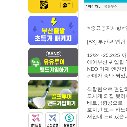
* 작성자 :
유유투어
⭐️중요공지사항⭐
[BX] 부산-씨엡
12/24~25.2/2
에어부산 씨엡립
NEO 기재 엔진
판매가 중단 되었
직항편으로 편안
모시게 되질 못하
베트남항공으로
호치민 또는 하노
재안내 드리겠습니