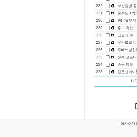
232
부산출발 곰
231
울릉도 1박2
230
괌! 7월부터
229
홍도.흑산도
228
코로나바이1
227
부산출발 항
226
주베트남한국
225
신종 코로나
224
중국 페렴
223
천문산케이블
1
[2
[
회사소개
]