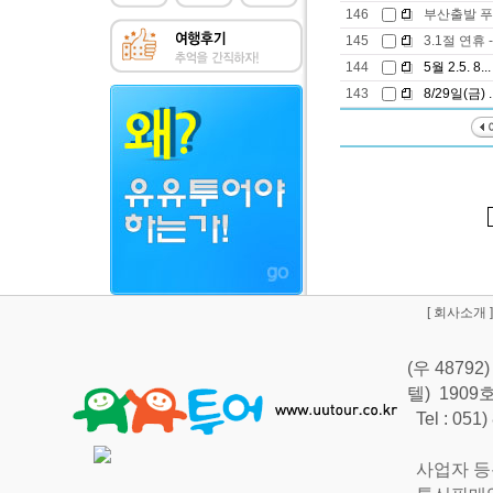
146
부산출발 푸
145
3.1절 연휴
144
5월 2.5. 8...
143
8/29일(금) ..
[
회사소개
]
(우 487
텔) 190
Tel : 051
사업자 등록번