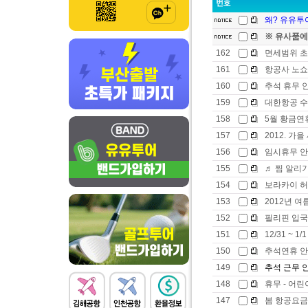
왜? 유유투어
※ 유사품에
162
면세범위 초
161
항공사 노쇼
160
추석 휴무 
159
대한항공 수
158
5월 황금연
157
2012. 가
156
임시휴무 안
155
♬ 찜 알리
154
보라카이 허
153
2012년 
152
필리핀 입국
151
12/31 ~ 1
150
추석연휴 
149
추석 근무 안내
148
휴무 - 어
147
봄 항공요금