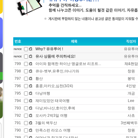
Why? 유유투어 !
유유투
유사 상품에 주의하세요!
유유투
799
아이와 함께한 하이난 맹글로브 리조트...
채&현맘
798
큐슈-벳부,유후인,야나가와
창원
797
황산
봉덕
796
홍콩,마카오,심천(3/24)
4인방
795
다낭여행
개금
794
재미있었던 태국여행
Lee
793
다낭,바나산,호이안,후예
창원
792
오사카 2박3일 여행
사초
791
3월의 백두산
3번째백두
790
만족스런 라오스 여행
창원
789
어머님과 장가계 다녀와서
장가계