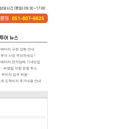
배터리 규정 강화 안내
투어 사칭 주의하세요 !
배터리,전자담배 기내반입
 - 씨엡립 직항 운항 취소
 무비자 입국 허용~
계 도착비자 추가내용 안내