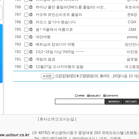
788
하이난 풀만 풀빌라(3베드룸 풀빌라) 사진...
유토피
787
카오락 로빈슨리조트 풀빌라
문&장
786
라오스 잘 다녀 왔습니다
CGH
785
괌 ! 겨울에서 여름으로
JJdd
784
대만여행
young
783
베트남과 캄보디아 여행
양산언
782
1/12~16일 다낭 3박5일 ~~~~
이진영
781
계림의 절경
글로벌
780
12월27일 오사카여행의 일탈
여고동
[1]
[2]
[3]
[4]
[5]
6
[7]
[8]
[9]
[10]
[
6
/45] ..
[45]
[다음 10 개]
[
회사소개
] [
오시는길
]
(우 48792) 부산광역시동구 중앙대로 263 국제오피스텔 (초량
Tel : 051) 807-6625 /
메일@보내기
/ 대표 : 김한준